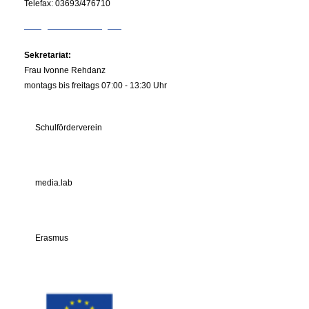
Telefax:
03693/476710
info@rs-kiliansberg.de
Sekretariat:
Frau Ivonne Rehdanz
montags bis freitags 07:00 - 13:30 Uhr
Schulförderverein
media.lab
Erasmus