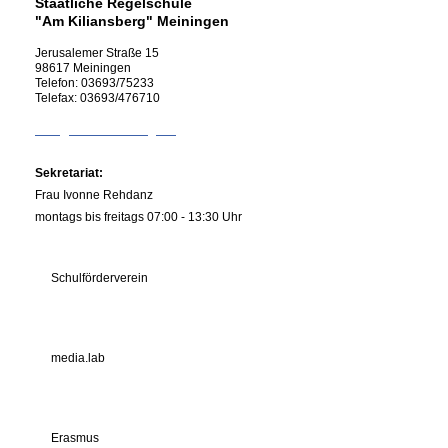
Staatliche Regelschule
"Am Kiliansberg" Meiningen
Jerusalemer Straße
15
98617
Meiningen
Telefon:
03693/75233
Telefax:
03693/476710
info@rs-kiliansberg.de
Sekretariat:
Frau Ivonne Rehdanz
montags bis freitags 07:00 - 13:30 Uhr
Schulförderverein
media.lab
Erasmus