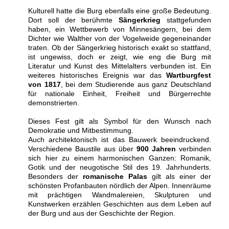
Kulturell hatte die Burg ebenfalls eine große Bedeutung.
Dort soll der berühmte
Sängerkrieg
stattgefunden
haben, ein Wettbewerb von Minnesängern, bei dem
Dichter wie Walther von der Vogelweide gegeneinander
traten. Ob der Sängerkrieg historisch exakt so stattfand,
ist ungewiss, doch er zeigt, wie eng die Burg mit
Literatur und Kunst des Mittelalters verbunden ist. Ein
weiteres historisches Ereignis war das
Wartburgfest
von 1817
, bei dem Studierende aus ganz Deutschland
für nationale Einheit, Freiheit und Bürgerrechte
demonstrierten.
Dieses Fest gilt als Symbol für den Wunsch nach
Demokratie und Mitbestimmung.
Auch architektonisch ist das Bauwerk beeindruckend.
Verschiedene Baustile aus über
900 Jahren
verbinden
sich hier zu einem harmonischen Ganzen: Romanik,
Gotik und der neugotische Stil des 19. Jahrhunderts.
Besonders der
romanische Palas
gilt als einer der
schönsten Profanbauten nördlich der Alpen. Innenräume
mit prächtigen Wandmalereien, Skulpturen und
Kunstwerken erzählen Geschichten aus dem Leben auf
der Burg und aus der Geschichte der Region.