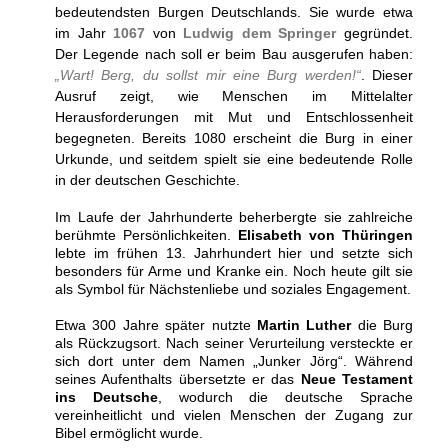
bedeutendsten Burgen Deutschlands. Sie wurde etwa
im Jahr
1067
von
Ludwig dem Springer
gegründet.
Der Legende nach soll er beim Bau ausgerufen haben:
„Wart! Berg, du sollst mir eine Burg werden!“
. Dieser
Ausruf zeigt, wie Menschen im Mittelalter
Herausforderungen mit Mut und Entschlossenheit
begegneten. Bereits 1080 erscheint die Burg in einer
Urkunde, und seitdem spielt sie eine bedeutende Rolle
in der deutschen Geschichte.
Im Laufe der Jahrhunderte beherbergte sie zahlreiche
berühmte Persönlichkeiten.
Elisabeth von Thüringen
lebte im frühen 13. Jahrhundert hier und setzte sich
besonders für Arme und Kranke ein. Noch heute gilt sie
als Symbol für Nächstenliebe und soziales Engagement.
Etwa 300 Jahre später nutzte
Martin Luther
die Burg
als Rückzugsort. Nach seiner Verurteilung versteckte er
sich dort unter dem Namen „Junker Jörg“. Während
seines Aufenthalts übersetzte er das
Neue Testament
ins Deutsche
, wodurch die deutsche Sprache
vereinheitlicht und vielen Menschen der Zugang zur
Bibel ermöglicht wurde.