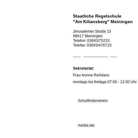
Staatliche Regelschule
"Am Kiliansberg" Meiningen
Jerusalemer Straße
15
98617
Meiningen
Telefon:
03693/75233
Telefax:
03693/476710
info@rs-kiliansberg.de
Sekretariat:
Frau Ivonne Rehdanz
montags bis freitags 07:00 - 13:30 Uhr
Schulförderverein
media.lab