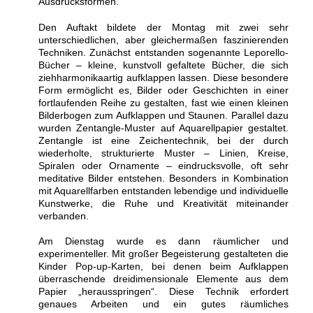
Ausdrucksformen.
Den Auftakt bildete der Montag mit zwei sehr
unterschiedlichen, aber gleichermaßen faszinierenden
Techniken. Zunächst entstanden sogenannte Leporello-
Bücher – kleine, kunstvoll gefaltete Bücher, die sich
ziehharmonikaartig aufklappen lassen. Diese besondere
Form ermöglicht es, Bilder oder Geschichten in einer
fortlaufenden Reihe zu gestalten, fast wie einen kleinen
Bilderbogen zum Aufklappen und Staunen. Parallel dazu
wurden Zentangle-Muster auf Aquarellpapier gestaltet.
Zentangle ist eine Zeichentechnik, bei der durch
wiederholte, strukturierte Muster – Linien, Kreise,
Spiralen oder Ornamente – eindrucksvolle, oft sehr
meditative Bilder entstehen. Besonders in Kombination
mit Aquarellfarben entstanden lebendige und individuelle
Kunstwerke, die Ruhe und Kreativität miteinander
verbanden.
Am Dienstag wurde es dann räumlicher und
experimenteller. Mit großer Begeisterung gestalteten die
Kinder Pop-up-Karten, bei denen beim Aufklappen
überraschende dreidimensionale Elemente aus dem
Papier „herausspringen“. Diese Technik erfordert
genaues Arbeiten und ein gutes räumliches