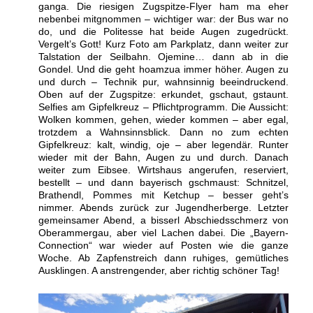
ganga. Die riesigen Zugspitze-Flyer ham ma eher
nebenbei mitgnommen – wichtiger war: der Bus war no
do, und die Politesse hat beide Augen zugedrückt.
Vergelt’s Gott!
Kurz Foto am Parkplatz, dann weiter zur
Talstation der Seilbahn. Ojemine… dann ab in die
Gondel. Und die geht hoamzua immer höher. Augen zu
und durch – Technik pur, wahnsinnig beeindruckend.
Oben auf der Zugspitze: erkundet, gschaut, gstaunt.
Selfies am Gipfelkreuz – Pflichtprogramm. Die Aussicht:
Wolken kommen, gehen, wieder kommen – aber egal,
trotzdem a Wahnsinnsblick. Dann no zum echten
Gipfelkreuz: kalt, windig, oje – aber legendär. Runter
wieder mit der Bahn, Augen zu und durch. Danach
weiter zum Eibsee. Wirtshaus angerufen, reserviert,
bestellt – und dann bayerisch gschmaust: Schnitzel,
Brathendl, Pommes mit Ketchup – besser geht’s
nimmer. Abends zurück zur Jugendherberge. Letzter
gemeinsamer Abend, a bisserl Abschiedsschmerz von
Oberammergau, aber viel Lachen dabei. Die „Bayern-
Connection“ war wieder auf Posten wie die ganze
Woche. Ab Zapfenstreich dann ruhiges, gemütliches
Ausklingen. A anstrengender, aber richtig schöner Tag!