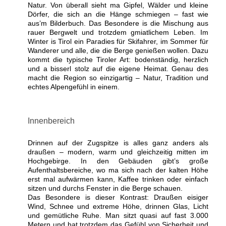
Natur. Von überall sieht ma Gipfel, Wälder und kleine
Dörfer, die sich an die Hänge schmiegen – fast wie
aus’m Bilderbuch. Das Besondere is die Mischung aus
rauer Bergwelt und trotzdem gmiatlichem Leben. Im
Winter is Tirol ein Paradies für Skifahrer, im Sommer für
Wanderer und alle, die die Berge genießen wollen. Dazu
kommt die typische Tiroler Art: bodenständig, herzlich
und a bisserl stolz auf die eigene Heimat. Genau des
macht die Region so einzigartig – Natur, Tradition und
echtes Alpengefühl in einem.
Innenbereich
Drinnen auf der Zugspitze is alles ganz anders als
draußen – modern, warm und gleichzeitig mitten im
Hochgebirge. In den Gebäuden gibt’s große
Aufenthaltsbereiche, wo ma sich nach der kalten Höhe
erst mal aufwärmen kann, Kaffee trinken oder einfach
sitzen und durchs Fenster in die Berge schauen.
Das Besondere is dieser Kontrast: Draußen eisiger
Wind, Schnee und extreme Höhe, drinnen Glas, Licht
und gemütliche Ruhe. Man sitzt quasi auf fast 3.000
Metern und hat trotzdem das Gefühl von Sicherheit und