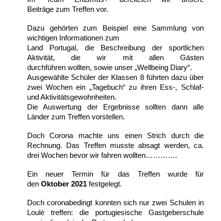
Beiträge
zum Treffen vor.
Dazu gehör
t
en zum Beispiel eine Sammlung von
wichtigen Informationen zum
Land Portugal, die Beschreibung der sportlichen
Aktivität, die wir mit allen Gästen
durchführen
wollten,
sowie unser „Wellbeing Diary“.
Ausgewählte Schüler der Klassen 8
führten
dazu
über
zwei Wochen
ein
„
Tagebuch
“
zu ihren Ess-, Schlaf-
und Aktivitätsgewohnheiten
.
Die Auswertung
der
Ergebnisse
sollten
dann alle
Länder zum Treffen vor
stellen.
Doch Corona machte uns einen Strich durch die
Rechnung. Das Treffen musste absagt werden, ca.
drei Wochen bevor wir fahren wollten………….
Ein neuer Termin für das Treffen wurde für
den
Oktober 2021
festgelegt.
Doch coronabedingt konnten sich nur zwei Schulen in
Loulè treffen: die portugiesische Gastgeberschule