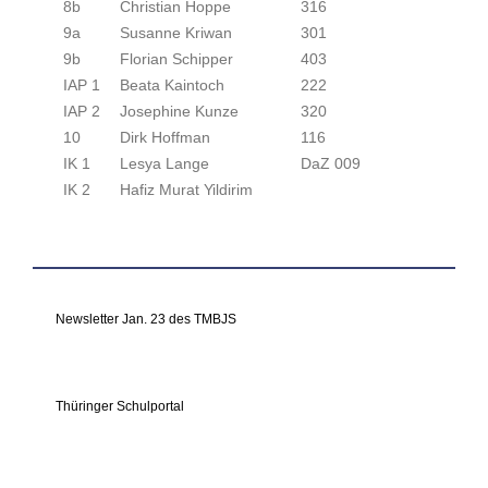
8b
Christian Hoppe
316
9a
Susanne Kriwan
301
9b
Florian Schipper
403
IAP 1
Beata Kaintoch
222
IAP 2
Josephine Kunze
320
10
Dirk Hoffman
116
IK 1
Lesya Lange
DaZ 009
IK 2
Hafiz Murat Yildirim
Newsletter Jan. 23 des TMBJS
Thüringer Schulportal