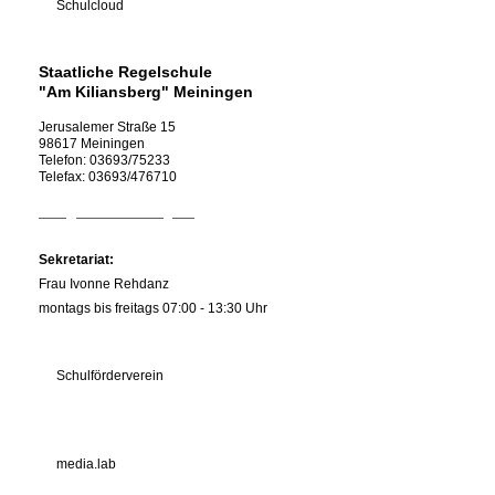
Schulcloud
Staatliche Regelschule
"Am Kiliansberg" Meiningen
Jerusalemer Straße
15
98617
Meiningen
Telefon:
03693/75233
Telefax:
03693/476710
info@rs-kiliansberg.de
Sekretariat:
Frau Ivonne Rehdanz
montags bis freitags 07:00 - 13:30 Uhr
Schulförderverein
media.lab