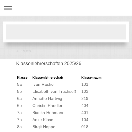
akt. 11.08.2025
Klassenlehrerschaften 2025/26
Klasse
Klassenlehrerschaft
Klassenraum
5a
Ivan Rasho
101
5b
Elisabeth von Truchseß
103
6a
Annette Hartwig
219
6b
Christin Raedler
404
7a
Bianka Hohmann
401
7b
Anke Klose
104
8a
Birgit Hoppe
018