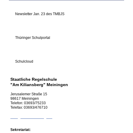
Newsletter Jan. 23 des TMBJS
Thüringer Schulportal
Schulcloud
Staatliche Regelschule
"Am Kiliansberg" Meiningen
Jerusalemer Straße
15
98617
Meiningen
Telefon:
03693/75233
Telefax:
03693/476710
info@rs-kiliansberg.de
Sekretariat: