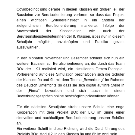
Covidbedingt ging gerade in diesen Klassen ein großer Teil der
Bausteine zur Berufsorientierung verloren, so dass das Projekt
einen wichtigen „Wiedereinstieg“ in ein System der
zielgerichteten Berufsorientierung markierte. Infolge der
Anwesenheit der Klassenleiter, wie auch der
Berufseinstiegsbegleiterinnen der 8. Klassen, ist es nun in diesem
Schuljahr möglich, anzuknüpfen und Praktika gezielt
auszuwählen.
In den Monaten November und Dezember schließt sich nun ein
weiterer Baustein zur Berufsorientierung an, der durch das Team
BOx der LKJ realisiert wird, ein simuliertes Firmen-Planspiel.
Vorbereitend auf diese Simulation beschäftigen sich die Schüler
der Klassen 9a und 9b mit dem Thema „Bewerbung“ im Rahmen
des Deutsch Unterrichts, so dass sie sich digital auf ihre Stelle in
der „Firma“ bewerben und sich auch in einem
Bewerbungsgespräch online bestmöglich präsentieren können.
Für die nächsten Schuljahre strebt unsere Schule eine enge
Kooperation mit dem Projekt BOx der LKJ im Sinne einer
sinnvollen und nachhaltigen Berufsorientierung unserer Schüler
an.
Ein weiterer Schritt in diese Richtung wird die Durchführung des
Projekts BOx, Modul 2, in den Klassen 8a und 8b im April sein.