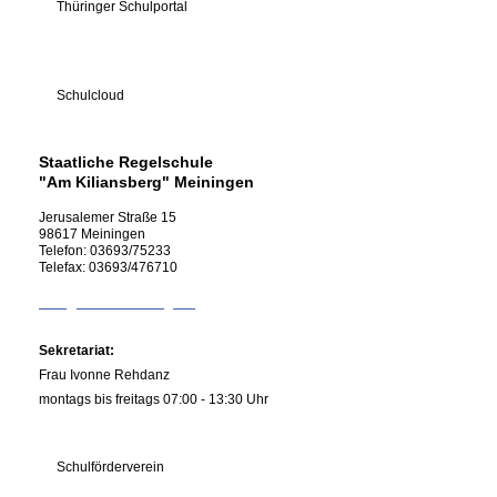
Thüringer Schulportal
Schulcloud
Staatliche Regelschule
"Am Kiliansberg" Meiningen
Jerusalemer Straße
15
98617
Meiningen
Telefon:
03693/75233
Telefax:
03693/476710
info@rs-kiliansberg.de
Sekretariat:
Frau Ivonne Rehdanz
montags bis freitags 07:00 - 13:30 Uhr
Schulförderverein