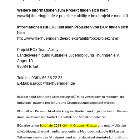
Weitere Informationen zum Projekt finden sich hier:
www.lkj-thueringen.de > projekte > ability > box-projekt > modul-3
Informationen zur LKJ und allen Projekten von BOx finden sich
hier:
http://www.lkj-thueringen.de/projekte/ability/box-projekt.html
Projekt BOx Team Ability
Landesvereinigung Kulturelle Jugendbildung Thüringen e.V.
Anger 10
99084 Erfurt
Telefon: 0361/ 66 38 22 23
E-Mail: u.jacob@lkj-thueringen.de
BOx das heißt Berufliche Orientierung (BO) mit x verschiedenen Modulen, die
individuell passend pro Schule und Gruppe zusammengestellt werden.
BOx zielt auf Persönlichkeitsstärkung von Kindern und Jugendlichen im Prozess
ihrer Berufswahl und fördert die Selbst- und Sozialkompetenzen.
BOx arbeitet im
Schuljahr 2023 /24 mit Gruppen/Klassen
und nutzt vielfältige
spielpädagogische und handlungsorientierte Methoden, setzt die Stärken der
Teilnehmenden in den Mittelpunkt und achtet dabei auf eine interkulturell- und