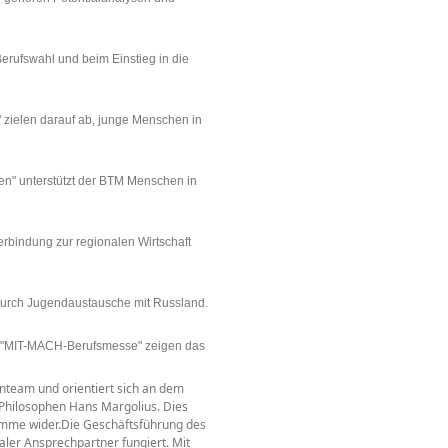
erufswahl und beim Einstieg in die
I" zielen darauf ab, junge Menschen in
n" unterstützt der BTM Menschen in
Verbindung zur regionalen Wirtschaft
 durch Jugendaustausche mit Russland.
die "MIT-MACH-Berufsmesse" zeigen das
nteam und orientiert sich an dem
 Philosophen Hans Margolius. Dies
amme wider.
Die Geschäftsführung des
aler Ansprechpartner fungiert. Mit