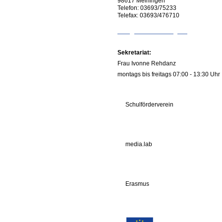
98617
Meiningen
Telefon:
03693/75233
Telefax:
03693/476710
info@rs-kiliansberg.de
Sekretariat:
Frau Ivonne Rehdanz
montags bis freitags 07:00 - 13:30 Uhr
Schulförderverein
media.lab
Erasmus