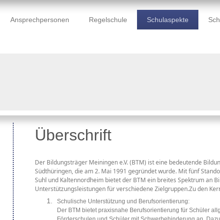
Ansprechpersonen
Regelschule
Schulaspekte
Sch
Überschrift
Der Bildungsträger Meiningen e.V. (BTM) ist eine bedeutende Bildun
Südthüringen, die am 2. Mai 1991 gegründet wurde. Mit fünf Stando
Suhl und Kaltennordheim bietet der BTM ein breites Spektrum an 
Unterstützungsleistungen für verschiedene Zielgruppen.
Zu den Ker
Schulische Unterstützung und Berufsorientierung:
Der BTM bietet praxisnahe Berufsorientierung für Schüler al
Förderschulen und Schüler mit Schwerbehinderung an. Dazu