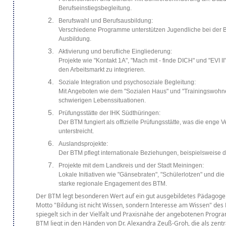
Berufseinstiegsbegleitung.
Berufswahl und Berufsausbildung:
Verschiedene Programme unterstützen Jugendliche bei der B
Ausbildung.
Aktivierung und berufliche Eingliederung:
Projekte wie "Kontakt 1A", "Mach mit - finde DICH" und "EVI I
den Arbeitsmarkt zu integrieren.
Soziale Integration und psychosoziale Begleitung:
Mit Angeboten wie dem "Sozialen Haus" und "Trainingswohne
schwierigen Lebenssituationen.
Prüfungsstätte der IHK Südthüringen:
Der BTM fungiert als offizielle Prüfungsstätte, was die enge 
unterstreicht.
Auslandsprojekte:
Der BTM pflegt internationale Beziehungen, beispielsweise
Projekte mit dem Landkreis und der Stadt Meiningen:
Lokale Initiativen wie "Gänsebraten", "Schülerlotzen" und 
starke regionale Engagement des BTM.
Der BTM legt besonderen Wert auf ein gut ausgebildetes Pädagoge
Motto "Bildung ist nicht Wissen, sondern Interesse am Wissen" des
spiegelt sich in der Vielfalt und Praxisnähe der angebotenen Progr
BTM liegt in den Händen von Dr. Alexandra Zeuß-Groh, die als zentr