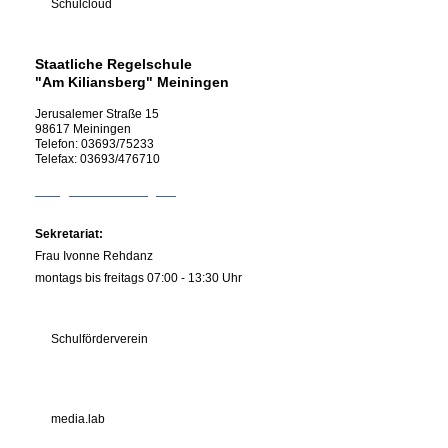
Schulcloud
Staatliche Regelschule
"Am Kiliansberg" Meiningen
Jerusalemer Straße
15
98617
Meiningen
Telefon:
03693/75233
Telefax:
03693/476710
info@rs-kiliansberg.de
Sekretariat:
Frau Ivonne Rehdanz
montags bis freitags 07:00 - 13:30 Uhr
Schulförderverein
media.lab