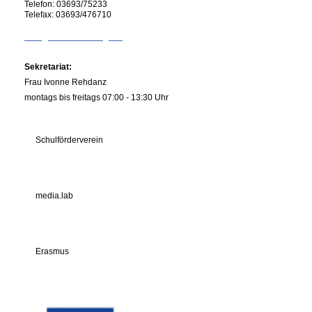
Telefon:
03693/75233
Telefax:
03693/476710
info@rs-kiliansberg.de
Sekretariat:
Frau Ivonne Rehdanz
montags bis freitags 07:00 - 13:30 Uhr
Schulförderverein
media.lab
Erasmus